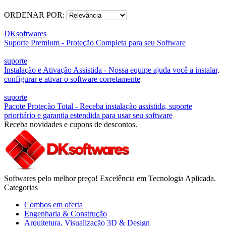
ORDENAR POR:
DKsoftwares
Suporte Premium - Proteção Completa para seu Software
suporte
Instalação e Ativação Assistida - Nossa equipe ajuda você a instalar,
configurar e ativar o software corretamente
suporte
Pacote Proteção Total - Receba instalação assistida, suporte
prioritário e garantia estendida para usar seu software
Receba novidades e cupons de descontos.
Softwares pelo melhor preço! Excelência em Tecnologia Aplicada.
Categorias
Combos em oferta
Engenharia & Construção
Arquitetura, Visualização 3D & Design