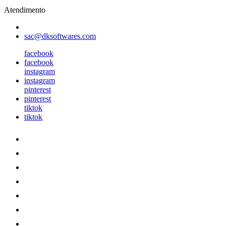
Atendimento
sac@dksoftwares.com
facebook
facebook
instagram
instagram
pinterest
pinterest
tiktok
tiktok