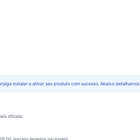
nsiga instalar e ativar seu produto com sucesso. Abaixo detalhamo
is oficiais:
8:00 (exceto feriados nacionais).