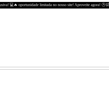
siva! 💻🔥 oportunidade limitada no nosso site! Aproveite agora! 🕒