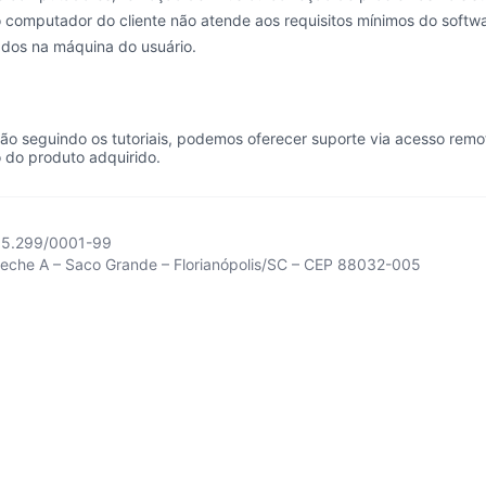
computador do cliente não atende aos requisitos mínimos do softwa
ados na máquina do usuário.
ação seguindo os tutoriais, podemos oferecer suporte via acesso r
o do produto adquirido.
85.299/0001-99
peche A – Saco Grande – Florianópolis/SC – CEP 88032-005