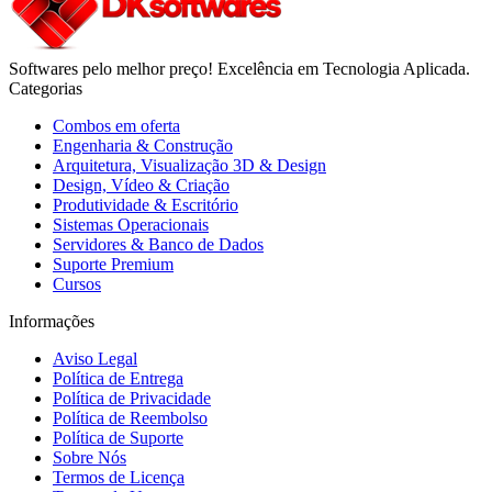
Softwares pelo melhor preço! Excelência em Tecnologia Aplicada.
Categorias
Combos em oferta
Engenharia & Construção
Arquitetura, Visualização 3D & Design
Design, Vídeo & Criação
Produtividade & Escritório
Sistemas Operacionais
Servidores & Banco de Dados
Suporte Premium
Cursos
Informações
Aviso Legal
Política de Entrega
Política de Privacidade
Política de Reembolso
Política de Suporte
Sobre Nós
Termos de Licença