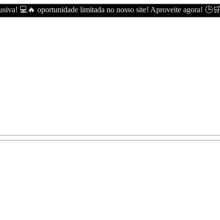
siva! 💻🔥 oportunidade limitada no nosso site! Aproveite agora! 🕒