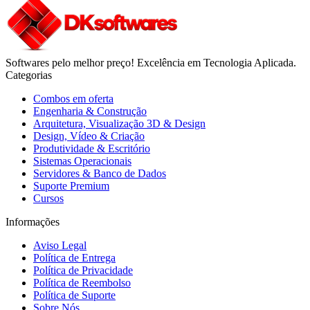
Softwares pelo melhor preço! Excelência em Tecnologia Aplicada.
Categorias
Combos em oferta
Engenharia & Construção
Arquitetura, Visualização 3D & Design
Design, Vídeo & Criação
Produtividade & Escritório
Sistemas Operacionais
Servidores & Banco de Dados
Suporte Premium
Cursos
Informações
Aviso Legal
Política de Entrega
Política de Privacidade
Política de Reembolso
Política de Suporte
Sobre Nós