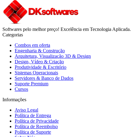
Softwares pelo melhor preço! Excelência em Tecnologia Aplicada.
Categorias
Combos em oferta
Engenharia & Construção
Arquitetura, Visualização 3D & Design
Design, Vídeo & Criação
Produtividade & Escritório
Sistemas Operacionais
Servidores & Banco de Dados
Suporte Premium
Cursos
Informações
Aviso Legal
Política de Entrega
Política de Privacidade
Política de Reembolso
Política de Suporte